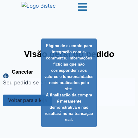
Página de exemplo para
Visão geral do pedido
integração com e-
commerce. Informações
fictícias que não
correspondem aos
Cancelar
valores e funcionalidades
pedido
Seu pedido se encontra vazio.
reais praticados pelo
site.
A finalização da compra
Voltar para a loja
é meramente
demonstrativa e não
resultará numa transação
real.