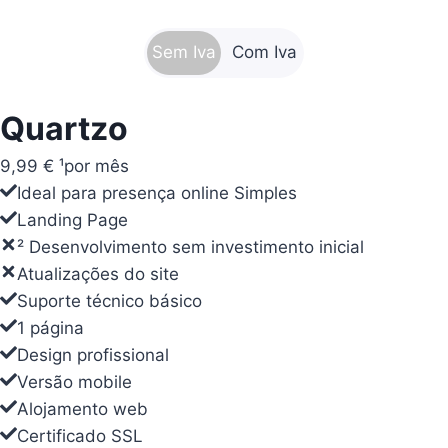
Sem Iva
Com Iva
Quartzo
Quartzo
9,99 € ¹
12,29 € ¹
por mês
por mês
Ideal para presença online Simples
Ideal para presença online Simples
Landing Page
Landing Page
² Desenvolvimento sem investimento inicial
² Desenvolvimento sem investimento inicial
Atualizações do site
Atualizações do site
Suporte técnico básico
Suporte técnico básico
1 página
1 página
Design profissional
Design profissional
Versão mobile
Versão mobile
Alojamento web
Alojamento web
Certificado SSL
Certificado SSL