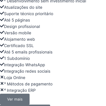
² Desenvolvimento sem investimento inicial
² Desenvolvimento sem investimento inicial
Atualizações do site
Atualizações do site
Suporte técnico prioritário
Suporte técnico prioritário
Até 5 páginas
Até 5 páginas
Design profissional
Design profissional
Versão mobile
Versão mobile
Alojamento web
Alojamento web
Certificado SSL
Certificado SSL
Até 5 emails profissionais
Até 5 emails profissionais
1 Subdomínio
1 Subdomínio
Integração WhatsApp
Integração WhatsApp
Integração redes sociais
Integração redes sociais
Loja Online
Loja Online
³ Métodos de pagamento
³ Métodos de pagamento
⁴ Integração ERP
⁴ Integração ERP
Ver mais
Ver mais