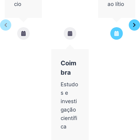
cio
ao lítio
Coim
bra
Estudo
s e
investi
gação
científi
ca