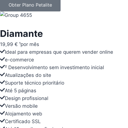
Obter Plano Petalite
Obter Plano Petalite
Diamante
Diamante
19,99 € ¹
24,58 € ¹
por mês
por mês
Ideal para empresas que querem vender online
Ideal para empresas que querem vender online
e-commerce
e-commerce
² Desenvolvimento sem investimento inicial
² Desenvolvimento sem investimento inicial
Atualizações do site
Atualizações do site
Suporte técnico prioritário
Suporte técnico prioritário
Até 5 páginas
Até 5 páginas
Design profissional
Design profissional
Versão mobile
Versão mobile
Alojamento web
Alojamento web
Certificado SSL
Certificado SSL