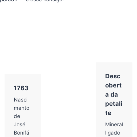
Desc
obert
1763
a da
Nasci
petali
mento
te
de
José
Mineral
Bonifá
ligado