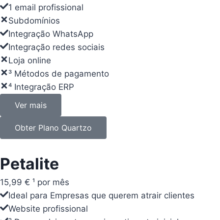
1 email profissional
1 email profissional
Subdomínios
Subdomínios
Integração WhatsApp
Integração WhatsApp
Integração redes sociais
Integração redes sociais
Loja online
Loja online
³ Métodos de pagamento
³ Métodos de pagamento
⁴ Integração ERP
⁴ Integração ERP
Ver mais
Ver mais
Obter Plano Quartzo
Obter Plano Quartzo
Petalite
Petalite
15,99 € ¹
19,66 € ¹
por mês
por mês
Ideal para Empresas que querem atrair clientes
Ideal para Empresas que querem atrair clientes
Website profissional
Website profissional