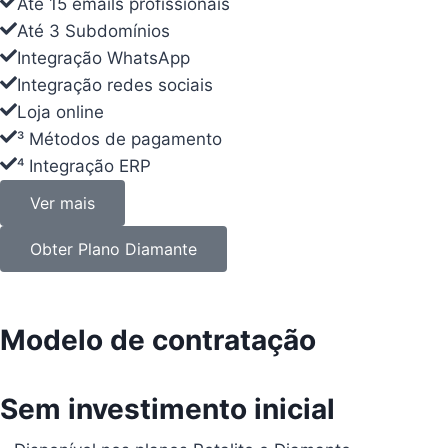
Até 15 emails profissionais
Até 15 emails profissionais
Até 3 Subdomínios
Até 3 Subdomínios
Integração WhatsApp
Integração WhatsApp
Integração redes sociais
Integração redes sociais
Loja online
Loja online
³ Métodos de pagamento
³ Métodos de pagamento
⁴ Integração ERP
⁴ Integração ERP
Ver mais
Ver mais
Obter Plano Diamante
Obter Plano Diamante
Modelo de contratação
Sem investimento inicial